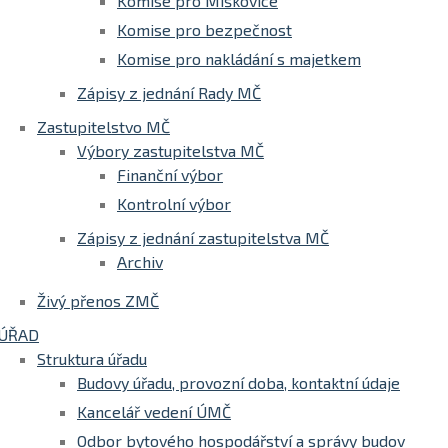
Komise pro Miškovice
Komise pro bezpečnost
Komise pro nakládání s majetkem
Zápisy z jednání Rady MČ
Zastupitelstvo MČ
Výbory zastupitelstva MČ
Finanční výbor
Kontrolní výbor
Zápisy z jednání zastupitelstva MČ
Archiv
Živý přenos ZMČ
ÚŘAD
Struktura úřadu
Budovy úřadu, provozní doba, kontaktní údaje
Kancelář vedení ÚMČ
Odbor bytového hospodářství a správy budov