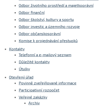
Odbor životního prostředí a majetkoprávní
Odbor finanční
Odbor školství, kultury a sportu
Odbor investic a územního rozvoje
Odbor občanskosprávní
Komise k projednávání přestupků
Kontakty
Telefonní a e-mailový seznam
Důležité kontakty
Útulky
Otevřený úřad
Povinně zveřejňované informace
Participativní rozpočet
Veřejné zakázky
Archiv