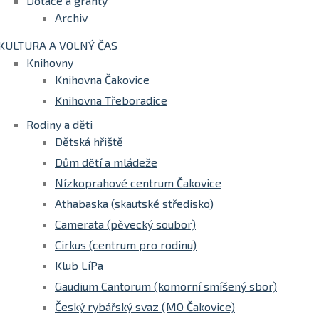
Dotace a granty
Archiv
KULTURA A VOLNÝ ČAS
Knihovny
Knihovna Čakovice
Knihovna Třeboradice
Rodiny a děti
Dětská hřiště
Dům dětí a mládeže
Nízkoprahové centrum Čakovice
Athabaska (skautské středisko)
Camerata (pěvecký soubor)
Cirkus (centrum pro rodinu)
Klub LíPa
Gaudium Cantorum (komorní smíšený sbor)
Český rybářský svaz (MO Čakovice)