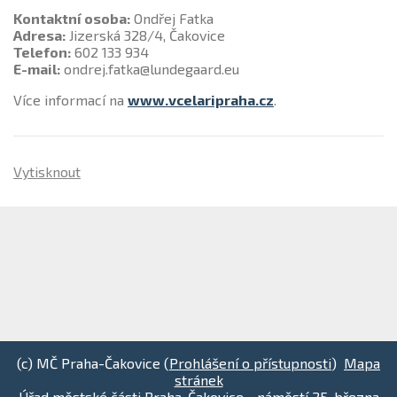
Kontaktní osoba:
Ondřej Fatka
Adresa:
Jizerská 328/4, Čakovice
Telefon:
602 133 934
E-mail:
ondrej.fatka@lundegaard.eu
Více informací na
www.vcelaripraha.cz
.
Vytisknout
(c) MČ Praha-Čakovice (
Prohlášení o přístupnosti
)
Mapa
stránek
Úřad městské části Praha-Čakovice - náměstí 25. března