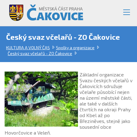
Český svaz včelařů - ZO Čakovice
KULTURA A VOLNÝ ČAS
Spolky a organizace
Český svaz včelařů - ZO Čakovice
Základní organizace
Svazu českých včelařů v
Čakovicích sdružuje
včelaře působící nejen
na území městské části,
ale také v dalších
čtvrtích na okraji Prahy
od Kbel až po
Březiněves, stejně jako
sousední obce
Hovorčovice a Veleň.