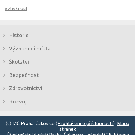
Vytisknout
Historie
Významná místa
Školství
Bezpečnost
Zdravotnictví
Rozvoj
(c) MČ Praha-Čakovice (
Prohlášení o přístupnosti
)
Mapa
stránek
Úřad městské části Praha-Čakovice - náměstí 25. března