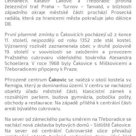
Letňanech. Katastr Čakovic a Třeboradic protíná
železniční trať Praha – Turnov – Tanvald, v blízkosti
západního okraje městské části prochází Prosecká
radiála, která za hranicemi města pokračuje jako dálnice
D8.
První písemné zmínky o Čakovicích pocházejí už z konce
11. století, nejpozději od roku 1352 zde stál kostel.
Významný rozkvět zaznamenala obec v druhé polovině
19. století v souvislosti se založením a provozem
Pražského cukrovaru vídeňského továrníka Alexandra
Schoellera. V roce 1968 byly Čakovice s Miškovicemi a
Třeboradicemi připojeny k Praze.
Přirozené centrum
Čakovic
se nalézá v okolí kostela sv.
Remigia, který je dominantou území. V centru se nacházejí
objekty úřadu městské části, klasicistní zámek s
rozsáhlým parkem, budova gymnázia, pobočka pošty,
obchody a restaurace. Na západě přiléhá k centrální části
areál bývalého cukrovaru.
Na sever od zámeckého parku směrem na Třeboradice se
nachází nová zástavba bytových domů - Sídliště Čakovice.
Na sever od centrální Cukrovarské ulice převažují