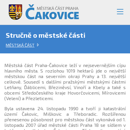
Stručně o městské části
MĚSTSKÁ ČÁST
Městská část Praha-Čakovice leží v nejsevernějším cípu
hlavního města. S rozlohou 1019 hektarů jde o největší
městskou část na severním okraji Prahy a 13. největší
celkově. Sousedí s dalšími pražskými městskými částmi
Letňany, Ďáblicemi, Březiněvsí, Vinoří a Kbely a také s
obcemi Středočeského kraje Hovorčovicemi, Mírovicemi
(Velení) a Přezleticemi.
Byla ustavena 24. listopadu 1990 a tvoří ji katastrální
území Čakovic, Miškovic a Třeboradic. Rozšířenou
přenesenou působnost pro městskou část vykonává od 1.
listopadu 2007 úřad městské části Praha 18 se sídlem v