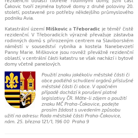
rezidenční oblasti tvořené rodinnými domy, jižní část
Čakovic tvoří zejména bytové domy z druhé poloviny 20.
století, postavené pro potřeby někdejšího průmyslového
podniku Avia.
Katastrální území
Miškovic
a
Třeboradic
je téměř čistě
rezidenční. V Třeboradicích výrazně převažuje zástavba
rodinných domů s přirozeným centrem na Slaviborském
náměstí v sousedství rybníka a kostela Nanebevzetí
Panny Marie. Miškovice jsou rovněž převážně rezidenční
oblastí, v centrální části katastru se však nachází i bytové
domy včetně panelových.
Použití znaku jakékoliv městské části či
obce podléhá schválení orgánů příslušné
městské části či obce. V opačném
případě dochází k porušení platné
legislativy ČR. Máte-li zájem o použití
znaku MČ Praha-Čakovice, podejte
prosím žádost s uvedením způsobu
užití na adresu: Rada městské části Praha-Čakovice,
nám. 25. března 121/1, 196 00 Praha 9