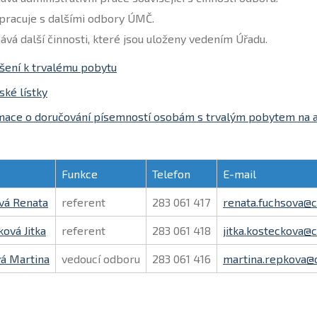
pracuje s dalšími odbory ÚMČ.
ává další činnosti, které jsou uloženy vedením Úřadu.
ášení k trvalému pobytu
ské lístky
mace o doručování písemností osobám s trvalým pobytem na a
Funkce
Telefon
E-mail
vá Renata
referent
283 061 417
renata.fuchsova@c
ová Jitka
referent
283 061 418
jitka.kosteckova@
á Martina
vedoucí odboru
283 061 416
martina.repkova@c