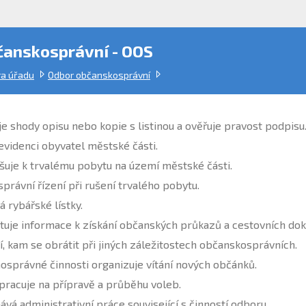
čanskosprávní - OOS
ra úřadu
Odbor občanskosprávní
je shody opisu nebo kopie s listinou a ověřuje pravost podpisu
evidenci obyvatel městské části.
ašuje k trvalému pobytu na území městské části.
právní řízení při rušení trvalého pobytu.
á rybářské lístky.
tuje informace k získání občanských průkazů a cestovních dok
í, kam se obrátit při jiných záležitostech občanskosprávních.
osprávné činnosti organizuje vítání nových občánků.
pracuje na přípravě a průběhu voleb.
vá administrativní práce související s činností odboru.