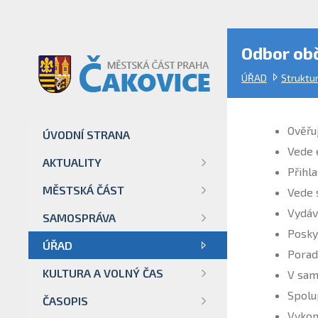
Odbor ob
ÚŘAD
Struktu
Ověřu
ÚVODNÍ STRANA
Vede 
AKTUALITY
Přihl
MĚSTSKÁ ČÁST
Vede s
Vydáv
SAMOSPRÁVA
Posky
ÚŘAD
Porad
KULTURA A VOLNÝ ČAS
V sam
Spolu
ČASOPIS
Vykoná