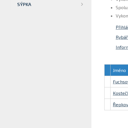
SÝPKA
Spolu
Vykon
Přihl
Rybář
Infor
Jméno
Fuchso
Kostečk
Řepkov