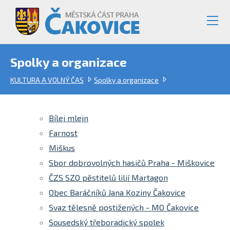
Spolky a organizace
KULTURA A VOLNÝ ČAS
Spolky a organizace
Bílej mlejn
Farnost
Miškus
Sbor dobrovolných hasičů Praha - Miškovice
ČZS SZO pěstitelů lilií Martagon
Obec Baráčníků Jana Koziny Čakovice
Svaz tělesně postižených - MO Čakovice
Sousedský třeboradický spolek