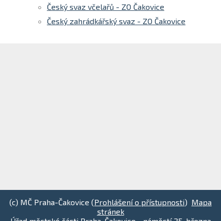
Český svaz včelařů - ZO Čakovice
Český zahrádkářský svaz - ZO Čakovice
(c) MČ Praha-Čakovice (
Prohlášení o přístupnosti
)
Mapa
stránek
Úřad městské části Praha-Čakovice - náměstí 25. března