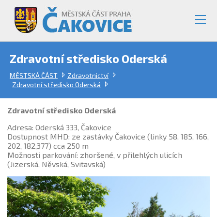
Zdravotní středisko Oderská
MĚSTSKÁ ČÁST
Zdravotnictví
Zdravotní středisko Oderská
Zdravotní středisko Oderská
Adresa: Oderská 333, Čakovice
Dostupnost MHD: ze zastávky Čakovice (linky 58, 185, 166,
202, 182,377) cca 250 m
Možnosti parkování: zhoršené, v přilehlých ulicích
(Jizerská, Něvská, Svitavská)