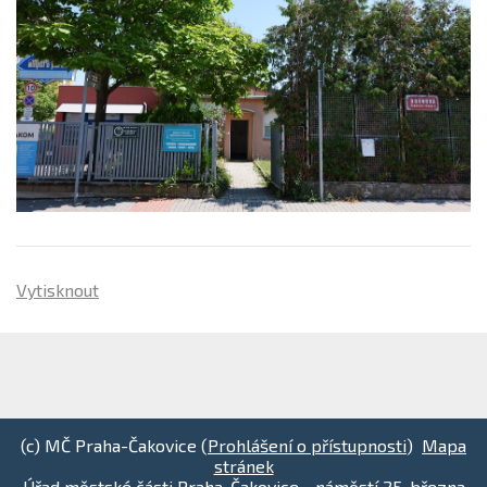
Vytisknout
(c) MČ Praha-Čakovice (
Prohlášení o přístupnosti
)
Mapa
stránek
Úřad městské části Praha-Čakovice - náměstí 25. března