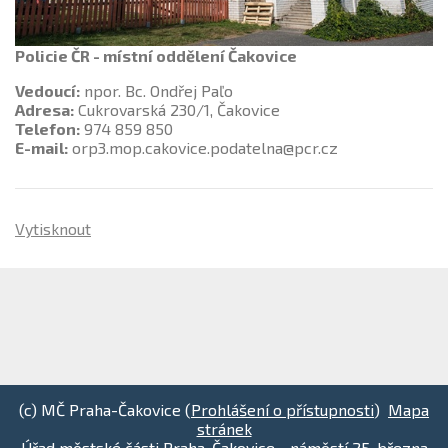
Policie ČR - místní oddělení Čakovice
Vedoucí:
npor. Bc. Ondřej Paľo
Adresa:
Cukrovarská 230/1, Čakovice
Telefon:
974 859 850
E-mail:
orp3.mop.cakovice.podatelna@pcr.cz
Vytisknout
(c) MČ Praha-Čakovice (
Prohlášení o přístupnosti
)
Mapa
stránek
Úřad městské části Praha-Čakovice - náměstí 25. března