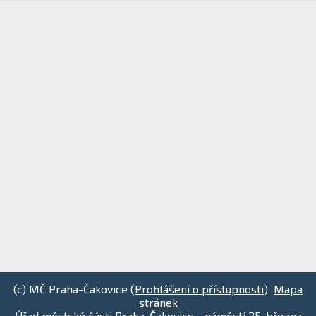
(c) MČ Praha-Čakovice (
Prohlášení o přístupnosti
)
Mapa
stránek
Úřad městské části Praha-Čakovice - náměstí 25. března