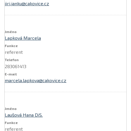
jiri.janku@cakovice.cz
Lapková Marcela
referent
283061413
marcela.lapkova@cakovice.cz
Laušová Hana DiS.
referent