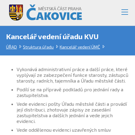
Kancelář vedení úřadu KVU
ÚŘAD
Struktura úřadu
Kancelář vedení ÚMČ
Vykonává administrativní práce a další práce, které
vyplývají ze zabezpečení funkce starosty, zástupců
starosty, radních, tajemníka a Úřadu městské části.
Podílí se na přípravě podkladů pro jednání rady a
zastupitelstva.
Vede evidenci pošty Úřadu městské části a provádí
její distribuci, zhotovuje zápisy ze zasedání
zastupitelstva a dalších jednání a vede jejich
evidenci.
Vede oddělenou evidenci uzavřených smluv