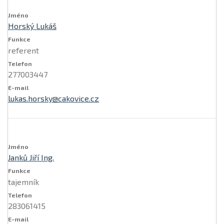
Horský Lukáš
referent
277003447
lukas.horsky@cakovice.cz
Janků Jiří Ing.
tajemník
283061415