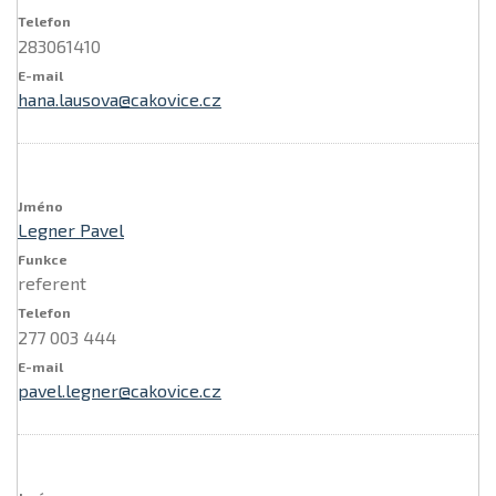
283061410
hana.lausova@cakovice.cz
Legner Pavel
referent
277 003 444
pavel.legner@cakovice.cz