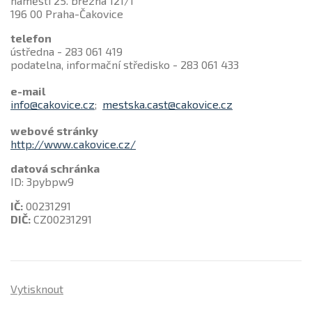
náměstí 25. března 121/1
196 00 Praha-Čakovice
telefon
ústředna - 283 061 419
podatelna, informační středisko - 283 061 433
e-mail
info@cakovice.cz
;
mestska.cast@cakovice.cz
webové stránky
http://www.cakovice.cz/
datová schránka
ID: 3pybpw9
IČ:
00231291
DIČ:
CZ00231291
Vytisknout