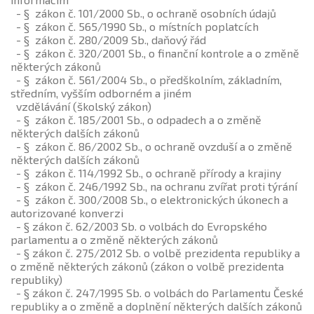
- § zákon č. 101/2000 Sb., o ochraně osobních údajů
- § zákon č. 565/1990 Sb., o místních poplatcích
- § zákon č. 280/2009 Sb., daňový řád
- § zákon č. 320/2001 Sb., o finanční kontrole a o změně
některých zákonů
- § zákon č. 561/2004 Sb., o předškolním, základním,
středním, vyšším odborném a jiném
vzdělávání (školský zákon)
- § zákon č. 185/2001 Sb., o odpadech a o změně
některých dalších zákonů
- § zákon č. 86/2002 Sb., o ochraně ovzduší a o změně
některých dalších zákonů
- § zákon č. 114/1992 Sb., o ochraně přírody a krajiny
- § zákon č. 246/1992 Sb., na ochranu zvířat proti týrání
- § zákon č. 300/2008 Sb., o elektronických úkonech a
autorizované konverzi
- § zákon č. 62/2003 Sb. o volbách do Evropského
parlamentu a o změně některých zákonů
- § zákon č. 275/2012 Sb. o volbě prezidenta republiky a
o změně některých zákonů (zákon o volbě prezidenta
republiky)
- § zákon č. 247/1995 Sb. o volbách do Parlamentu České
republiky a o změně a doplnění některých dalších zákonů