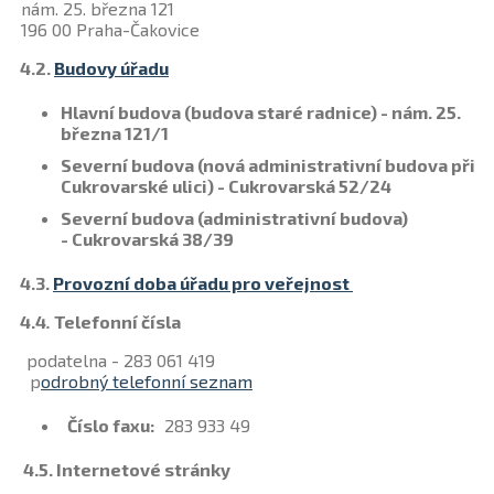
nám. 25. března 121
196 00 Praha-Čakovice
4.
2.
Budovy úřadu
Hlavní budova (budova staré radnice) - nám. 25.
března 121/1
Severní budova (nová administrativní budova při
Cukrovarské ulici) - Cukrovarská 52/24
Severní budova (administrativní budova)
- Cukrovarská 38/39
4.3.
Provozní doba úřadu pro veřejnost
4.4
.
Telefonní čísla
podatelna - 283 061 419
p
odrobný telefonní seznam
Číslo faxu:
283 933 49
4.5. Internetové stránky