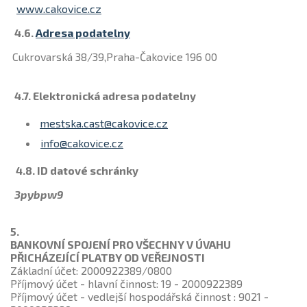
www.cakovice.cz
4.6.
Adresa podatelny
Cukrovarská 38/39,Praha-Čakovice 196 00
4.7. Elektronická adresa podatelny
mestska.cast@cakovice.cz
info@cakovice.cz
4.8. ID datové schránky
3pybpw9
5.
BANKOVNÍ SPOJENÍ PRO VŠECHNY V ÚVAHU
PŘICHÁZEJÍCÍ PLATBY OD VEŘEJNOSTI
Základní účet: 2000922389/0800
Příjmový účet - hlavní činnost: 19 - 2000922389
Příjmový účet - vedlejší hospodářská činnost : 9021 -