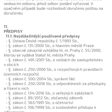
vedoucím odboru, jehož odbor podání vyřizoval. V
opačném případě bude rozhodnutí doručeno poštou na
doručenku.
11.
PŘEDPISY
11.1. Nejdůležitější používané předpisy
- § Ústava České republiky č. 1/1993 Sb.,
- § zákon č. 131/2000 Sb., o hlavním městě Praze
- § obecně závazná vyhláška hl. m. Prahy č. 55/2000,
kterou se vydává Statut hl. města Prahy
- § zákon č. 491/2001 Sb., o volbách do zastupitelstev
v obcích
- § zákon č. 250/2000 Sb., o rozpočtových pravidlech
územních rozpočtů
- § zákon č. 500/2004 Sb., správní řád
- § zákon č. 250/2016 Sb., o odpovědnosti za přestupky
a řízení o nich
- § zákon č. 134/2016 Sb., o veřejných zakázkách
- § zákon č. 89/2012 Sb., občanský zákoník
- § zákon č. 563/1991 Sb., o účetnictví
- § zákon č. 106/1999 Sb., o svobodném přístupu k
informacím