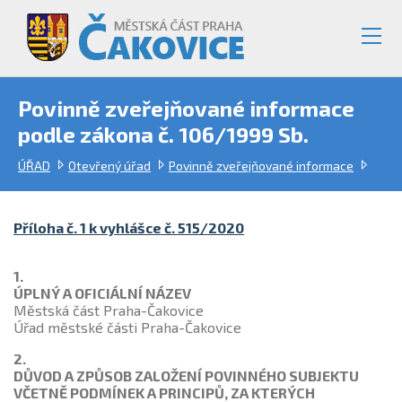
Povinně zveřejňované informace
podle zákona č. 106/1999 Sb.
ÚŘAD
Otevřený úřad
Povinně zveřejňované informace
Příloha č. 1 k vyhlášce č. 515/2020
1.
ÚPLNÝ A OFICIÁLNÍ NÁZEV
Městská část Praha-Čakovice
Úřad městské části Praha-Čakovice
2.
DŮVOD A ZPŮSOB ZALOŽENÍ POVINNÉHO SUBJEKTU
VČETNĚ PODMÍNEK A PRINCIPŮ, ZA KTERÝCH