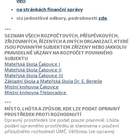
věcí
na stránkách finanční správy
viz jednotlivé odbory, podrobnosti
zde
.
***
SEZNAM VŠECH ROZPOČTOVÝCH, PŘÍSPĚVKOVÝCH,
ZŘIZOVANÝCH, ŘÍZENÝCH A JINÝCH ORGANIZACÍ, KTERÉ
JSOU POVINNÝM SUBJEKTEM ZŘÍZENY NEBO JAKKOLIV
PRAVIDELNĚ VÁZÁNY NA ROZPOČET POVINNÉHO
SUBJEKTU
Mateřská škola Čakovice I
Mateřská škola Čakovice II
Mateřská škola Čakovice III
Základní škola a Mateřská škola Dr. E. Beneše
Místní knihovna Čakovice
Místní knihovna Třeboradice
***
MÍSTO, LHŮTA A ZPŮSOB, KDE LZE PODAT OPRAVNÝ
PROSTŘEDEK PROTI ROZHODNUTÍ
Opravný prostředek lze podat pouze písemně. Lhůta
podání opravného prostředku je stanovena v poučení
příslušného rozhodnutí ÚMČ. Většinou lze opravný