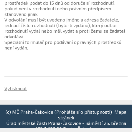
prostředek podat do 15 dnů od doručení rozhodnutí,
pokud není v rozhodnutí nebo právním předpisem
stanoveno jinak.
V odvolání musí být uvedeno jméno a adresa žadatele,
jednací číslo rozhodnutí (bylo-li vydáno), který odbor
rozhodnutí vydal nebo měl vydat a proti čemu se žadatel
odvolává.
Speciální formulář pro podávání opravných prostředků
není vydán.
Vytisknout
(c) MČ Praha-Čakovice (
Prohlášení o přístupnosti
)
Mapa
stránek
Úřad městské části Praha-Čakovice - náměstí 25. března
121/1, 196 00 Praha-Čakovice