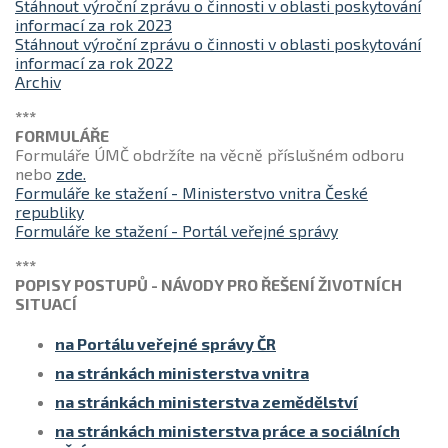
Stáhnout výroční zprávu o činnosti v oblasti poskytování
informací za rok 2023
Stáhnout výroční zprávu o činnosti v oblasti poskytování
informací za rok 2022
Archiv
***
FORMULÁŘE
Formuláře ÚMČ obdržíte na věcně příslušném odboru
nebo
zde.
Formuláře ke stažení - Ministerstvo vnitra České
republiky
Formuláře ke stažení - Portál veřejné správy
***
POPISY POSTUPŮ - NÁVODY PRO ŘEŠENÍ ŽIVOTNÍCH
SITUACÍ
na Portálu veřejné správy ČR
na stránkách ministerstva vnitra
na stránkách ministerstva zemědělství
na stránkách ministerstva práce a sociálních