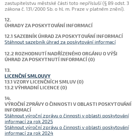
zastupitelstvu městské části toto nepřísluší (§ 89 odst. 3
zákona č. 131/2000 Sb. o hl. m. Praze v platném znění).
12.
ÚHRADY ZA POSKYTOVÁNÍ INFORMACÍ
12.1 SAZEBNÍK ÚHRAD ZA POSKYTOVÁNÍ INFORMACÍ
Stáhnout sazebník úhrad za poskytování informací
12.2 ROZHODNUTÍ NADŘÍZENÉHO ORGÁNU O VÝŠI
ÚHRAD ZA POSKYTNUTÍ INFORMACÍ (0)
13.
LICENČNÍ SMLOUVY
13.1 VZORY LICENČNÍCH SMLUV (0)
13.2
VÝHRADNÍ LICENCE (0)
14.
VÝROČNÍ ZPRÁVY O ČINNOSTI V OBLASTI POSKYTOVÁNÍ
INFORMACÍ
Stáhnout výroční zprávu o činnosti v oblasti poskytování
informací za rok 2025
Stáhnout výroční zprávu o činnosti v oblasti poskytování
informací za rok 2024