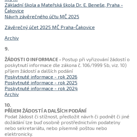
Základní škola a Mateřská škola Dr. E. Beneše, Praha -
Čakovice
Návrh závěrečného účtu MČ 2025
Závěrečný účet 2025 MČ Praha-Čakovice
Archiv
9.
ŽÁDOSTI O INFORMACE -
Postup při vyřizování žádostí o
poskytnutí informace dle zákona č. 106/1999 Sb, viz. 10)
příjem žádostí a dalších podání
Poskytnuté informace - rok 2026
Poskytnuté informace - rok 2025
Poskytnuté informace - rok 2024
Archiv
10.
PŘÍJEM ŽÁDOSTÍ A DALŠÍCH PODÁNÍ
Podat žádost či stížnost, předložit návrh či podnět či jiné
dožádání lze buď osobně prostřednictvím podatelny
nebo sekretariátu, nebo písemně poštou nebo
elektronicky.