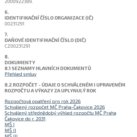
2000922389.
6.
IDENTIFIKAČNÍ ČÍSLO ORGANIZACE (IČ)
00231291
7.
DAŇOVÉ IDENTIFIKAČNÍ ČÍSLO (DIČ)
CZ00231291
8.
DOKUMENTY
8.1 SEZNAMY HLAVNÍCH DOKUMENTŮ
Přehled smluv
8.2 ROZPOČET - ÚDAJE O SCHVÁLENÉM I UPRAVENÉM
ROZPOČTU A VÝKAZY ZA UPLYNULÝ ROK
Rozpočtová opatření pro rok 2026
Schválený rozpočet MČ Praha-Čakovice 2026
Schválený střednědobý výhled rozpočtu MČ Praha
Čakovice do r. 2031
MŠ I
MŠ II
MŠ III