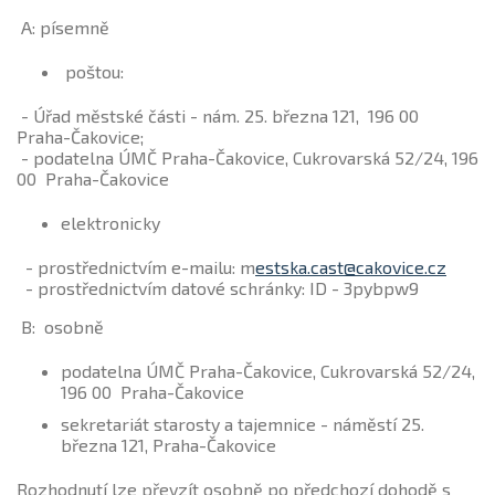
A: písemně
poštou:
-
Úřad městské části - nám. 25. března 121, 196 00
Praha-Čakovice;
- podatelna ÚMČ Praha-Čakovice, Cukrovarská 52/24, 196
00 Praha-Čakovice
elektronicky
- prostřednictvím e-mailu: m
estska.cast@cakovice.cz
- prostřednictvím datové schránky: ID - 3pybpw9
B:
osobně
podatelna ÚMČ Praha-Čakovice, Cukrovarská 52/24,
196 00 Praha-Čakovice
sekretariát starosty a tajemnice - náměstí 25.
března 121, Praha-Čakovice
Rozhodnutí lze převzít osobně po předchozí dohodě s