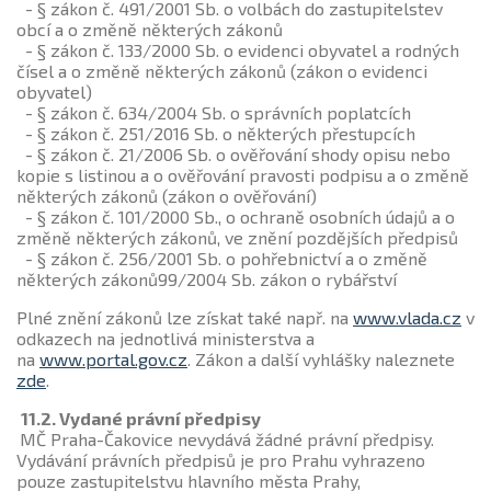
- § zákon č. 491/2001 Sb. o volbách do zastupitelstev
obcí a o změně některých zákonů
- § zákon č. 133/2000 Sb. o evidenci obyvatel a rodných
čísel a o změně některých zákonů (zákon o evidenci
obyvatel)
- § zákon č. 634/2004 Sb. o správních poplatcích
- § zákon č. 251/2016 Sb. o některých přestupcích
- § zákon č. 21/2006 Sb. o ověřování shody opisu nebo
kopie s listinou a o ověřování pravosti podpisu a o změně
některých zákonů (zákon o ověřování)
- § zákon č. 101/2000 Sb., o ochraně osobních údajů a o
změně některých zákonů, ve znění pozdějších předpisů
- § zákon č. 256/2001 Sb. o pohřebnictví a o změně
některých zákonů99/2004 Sb. zákon o rybářství
Plné znění zákonů lze získat také např. na
www.vlada.cz
v
odkazech na jednotlivá ministerstva a
na
www.portal.gov.cz
. Zákon a další vyhlášky naleznete
zde
.
11.2. Vydané právní předpisy
MČ Praha-Čakovice nevydává žádné právní předpisy.
Vydávání právních předpisů je pro Prahu vyhrazeno
pouze zastupitelstvu hlavního města Prahy,