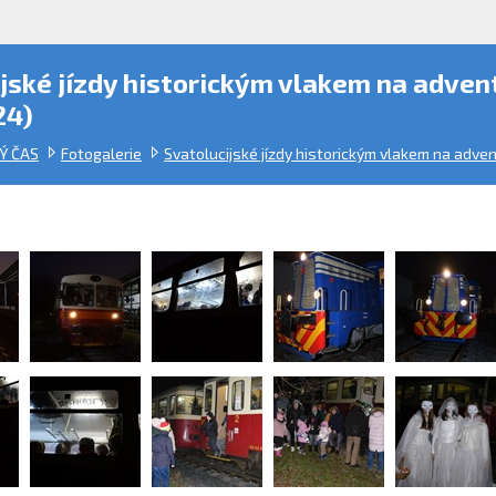
jské jízdy historickým vlakem na advent
24)
Ý ČAS
Fotogalerie
Svatolucijské jízdy historickým vlakem na adven