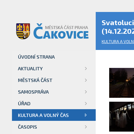
Svatoluci
(14.12.20
KULTURA A VOLN
ÚVODNÍ STRANA
AKTUALITY
MĚSTSKÁ ČÁST
SAMOSPRÁVA
ÚŘAD
KULTURA A VOLNÝ ČAS
ČASOPIS