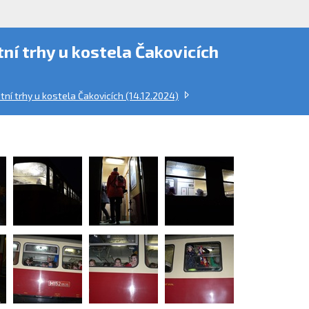
ní trhy u kostela Čakovicích
tní trhy u kostela Čakovicích (14.12.2024)