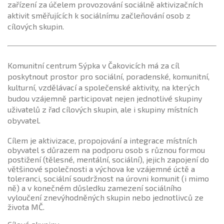
zařízení za účelem provozování sociálně aktivizačních
aktivit směřujících k sociálnímu začleňování osob z
cílových skupin.
Komunitní centrum Sýpka v Čakovicích má za cíl
poskytnout prostor pro sociální, poradenské, komunitní,
kulturní, vzdělávací a společenské aktivity, na kterých
budou vzájemně participovat nejen jednotlivé skupiny
uživatelů z řad cílových skupin, ale i skupiny místních
obyvatel.
Cílem je aktivizace, propojování a integrace místních
obyvatel s důrazem na podporu osob s různou formou
postižení (tělesné, mentální, sociální), jejich zapojení do
většinové společnosti a výchova ke vzájemné úctě a
toleranci, sociální soudržnost na úrovni komunit (i mimo
ně) a v konečném důsledku zamezení sociálního
vyloučení znevýhodněných skupin nebo jednotlivců ze
života MČ.