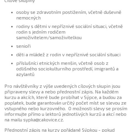
Cílové skupiny
osoby se zdravotním postižením, včetně duševně
nemocných
rodiny s dětmi v nepříznivé sociální situaci, včetně
rodin s jedním rodičem
samoživitelem/samoživitelkou
senioři
děti a mládež z rodin v nepříznivé sociální situaci
příslušníci etnických menšin, včetně osob z
odlišného sociokulturního prostředí, imigrantů a
azylantů
Pro návštěvníky z výše uvedených cílových skupin jsou
připraveny slevy a nebo přednostní zápis. Na každém
kurzu a akcích, které bude probíhat v Sýpce, a budou za
poplatek, bude garantován určitý počet míst se slevou ze
vstupného nebo kurzovného. O možnosti slevy se prosím
informujte přímo u lektorů jednotlivých kurzů a akcí nebo
na mailu sypka@cakovice.cz.
Přednostní zápis na kurzy pořádané Sýpkou - pokud