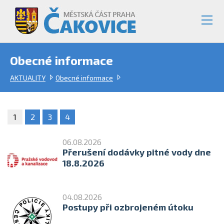
Obecné informace
AKTUALITY
Obecné informace
1
2
3
4
06.08.2026
Přerušení dodávky pitné vody dne
18.8.2026
04.08.2026
Postupy při ozbrojeném útoku