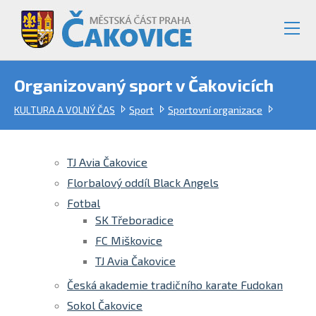
Organizovaný sport v Čakovicích
KULTURA A VOLNÝ ČAS
Sport
Sportovní organizace
TJ Avia Čakovice
Florbalový oddíl Black Angels
Fotbal
SK Třeboradice
FC Miškovice
TJ Avia Čakovice
Česká akademie tradičního karate Fudokan
Sokol Čakovice