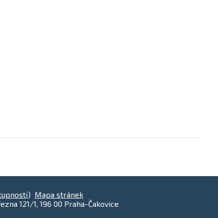
tupnosti
)
Mapa stránek
ezna 121/1, 196 00 Praha-Čakovice