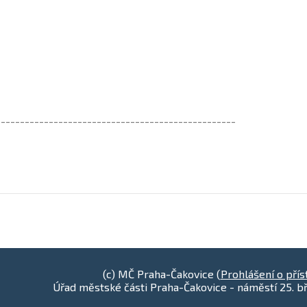
--------------------------------------------------
(c) MČ Praha-Čakovice (
Prohlášení o přís
Úřad městské části Praha-Čakovice - náměstí 25. bř