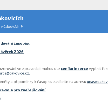
akovicích
 v Čakovicích
ydávání časopisu
závěrek 2026
inzerování ve zpravodaji mohou dle
ceníku inzerce
vyplnit fo
erce@cakovice.cz.
měty a připomínky k časopisu zasílejte na adresu
unas@cakovi
pravidla pro zveřejňování
6