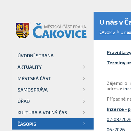
U nás v Č
ČASOPIS
U nás
Pravidla v
ÚVODNÍ STRANA
Termíny u
AKTUALITY
MĚSTSKÁ ČÁST
Zájemci o 
adresu:
inz
SAMOSPRÁVA
Případné ná
ÚŘAD
Inzerce - 
KULTURA A VOLNÝ ČAS
07-08/202
ČASOPIS
06/2026