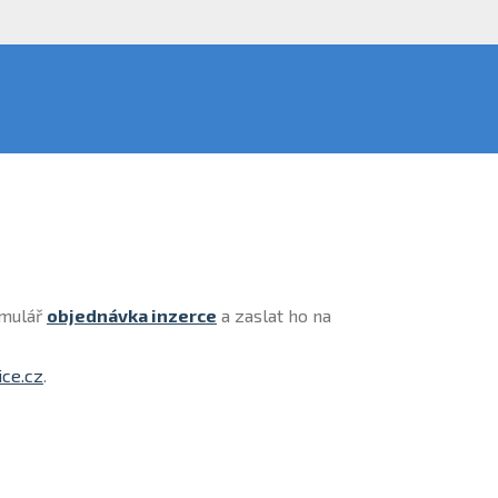
rmulář
objednávka inzerce
a zaslat ho na
ce.cz
.