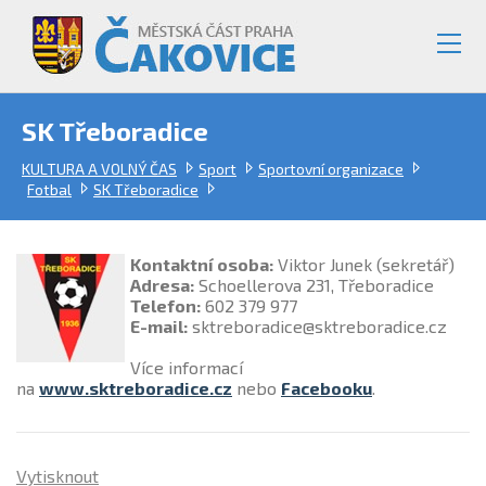
SK Třeboradice
KULTURA A VOLNÝ ČAS
Sport
Sportovní organizace
Fotbal
SK Třeboradice
Kontaktní osoba:
Viktor Junek (sekretář)
Adresa:
Schoellerova 231, Třeboradice
Telefon:
602 379 977
E-mail:
sktreboradice@sktreboradice.cz
Více informací
na
www.sktreboradice.cz
nebo
Facebooku
.
Vytisknout