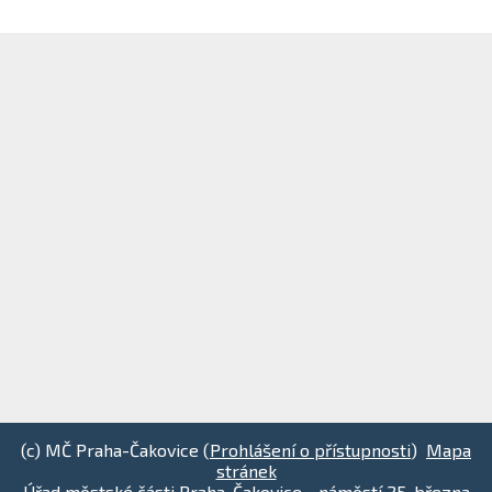
(c) MČ Praha-Čakovice (
Prohlášení o přístupnosti
)
Mapa
stránek
Úřad městské části Praha-Čakovice - náměstí 25. března