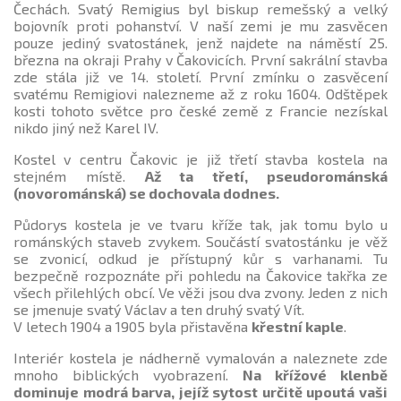
Čechách. Svatý Remigius byl biskup remešský a velký
bojovník proti pohanství. V naší zemi je mu zasvěcen
pouze jediný svatostánek, jenž najdete na náměstí 25.
března na okraji Prahy v Čakovicích. První sakrální stavba
zde stála již ve 14. století. První zmínku o zasvěcení
svatému Remigiovi nalezneme až z roku 1604. Odštěpek
kosti tohoto světce pro české země z Francie nezískal
nikdo jiný než Karel IV.
Kostel v centru Čakovic je již třetí stavba kostela na
stejném místě.
Až ta třetí, pseudorománská
(novorománská) se dochovala dodnes.
Půdorys kostela je ve tvaru kříže tak, jak tomu bylo u
románských staveb zvykem. Součástí svatostánku je věž
se zvonicí, odkud je přístupný kůr s varhanami. Tu
bezpečně rozpoznáte při pohledu na Čakovice takřka ze
všech přilehlých obcí. Ve věži jsou dva zvony. Jeden z nich
se jmenuje svatý Václav a ten druhý svatý Vít.
V letech 1904 a 1905 byla přistavěna
křestní kaple
.
Interiér kostela je nádherně vymalován a naleznete zde
mnoho biblických vyobrazení.
Na křížové klenbě
dominuje modrá barva, jejíž sytost určitě upoutá vaši