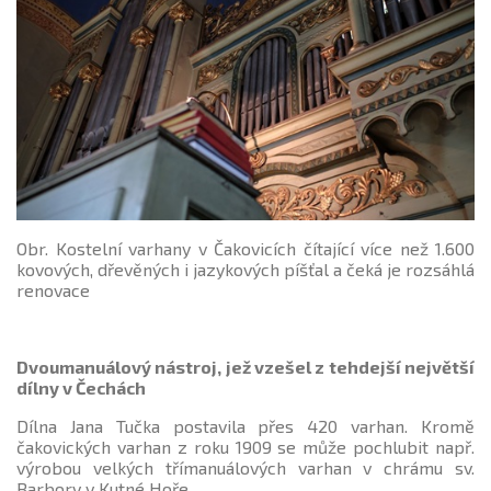
Obr. Kostelní varhany v Čakovicích čítající více než 1.600
kovových, dřevěných i jazykových píšťal a čeká je rozsáhlá
renovace
Dvoumanuálový nástroj, jež vzešel z tehdejší největší
dílny v Čechách
Dílna Jana Tučka postavila přes 420 varhan. Kromě
čakovických varhan z roku 1909 se může pochlubit např.
výrobou velkých třímanuálových varhan v chrámu sv.
Barbory v Kutné Hoře.