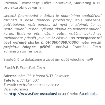
utichnou.“
komentuje Eliška Sobotková, Marketing a PR
projektu obnovy varhan.
„Jelikož financování z dotací je podmíněno spoluúčastí
farnosti a naše finanční prostředky jsou omezené,
potřebujeme vaši pomoc. Již nyní je zřejmé, že se
restaurování varhan vyšplhá řádově do jednotek milionů
korun. Budeme vám všem velmi vděční, pokud se
rozhodnete přispět jakoukoliv částkou na
transparentní
účet veřejné sbírky č. 6148604369/0800
nebo využít
projektu Adopce píšťal
,“
dodává František Čech,
administrátor farnosti.
Společně to dokážeme a život jim opět vdechneme🤎
Farář:
P. František Čech
Adresa:
nám. 25. března 3/17, Čakovice
Telefon:
731 124 507
E-mail:
cech@farnostcakovice.cz
Více informací
na
http://www.farnostcakovice.cz/
nebo
Facebooku
.