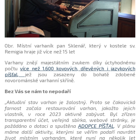
Obr. Místní varhaník pan Sklenář, který v kostele sv.
Remigia hraje již více než 15 let
Varhany znějí majestátním zvukem díky úctyhodnému
počtu
více než 1.600 kovových, dřevěných i jazykových
píšťal,
jež jsou zasazeny do bohatě zdobené
novorománské varhanní skříně.
Bez Vás se nám to nepodaří
„Aktuální stav varhan je žalostný. Proto se čakovická
farnost začala restaurování varhan, jakožto jejich
vlastník, v roce 2023 aktivně zabývat. Byl zřízen
transparentní účet, veřejná sbírka, webové stránky, je
požádáno o dotaci a spuštěna
ADOPCE PÍŠŤAL
. V plánu
máme další aktivity, kterými se věřím podaří navrátit
život místním varhanám, které nyní na několik let