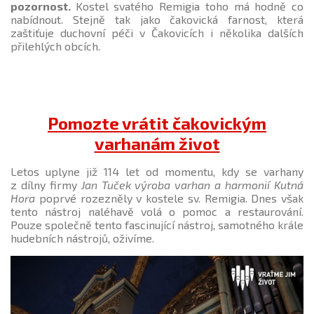
pozornost.
Kostel svatého Remigia toho má hodně co
nabídnout. Stejně tak jako čakovická farnost, která
zaštiťuje duchovní péči v Čakovicích i několika dalších
přilehlých obcích.
Pomozte vrátit čakovickým
varhanám život
Letos uplyne již 114 let od momentu, kdy se varhany
z dílny firmy
Jan Tuček výroba varhan a harmonií Kutná
Hora
poprvé rozezněly v kostele sv. Remigia. Dnes však
tento nástroj naléhavě volá o pomoc a restaurování.
Pouze společně tento fascinující nástroj, samotného krále
hudebních nástrojů, oživíme.