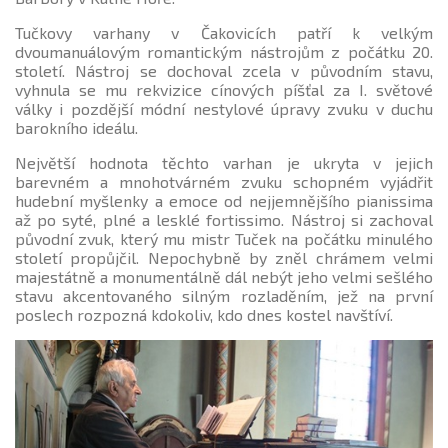
Tučkovy varhany v Čakovicích patří k velkým
dvoumanuálovým romantickým nástrojům z počátku 20.
století. Nástroj se dochoval zcela v původním stavu,
vyhnula se mu rekvizice cínových píšťal za I. světové
války i pozdější módní nestylové úpravy zvuku v duchu
barokního ideálu.
Největší hodnota těchto varhan je ukryta v jejich
barevném a mnohotvárném zvuku schopném vyjádřit
hudební myšlenky a emoce od nejjemnějšího pianissima
až po syté, plné a lesklé fortissimo. Nástroj si zachoval
původní zvuk, který mu mistr Tuček na počátku minulého
století propůjčil. Nepochybně by zněl chrámem velmi
majestátně a monumentálně dál nebýt jeho velmi sešlého
stavu akcentovaného silným rozladěním, jež na první
poslech rozpozná kdokoliv, kdo dnes kostel navštíví.