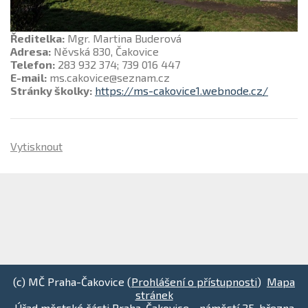
Ředitelka:
Mgr. Martina Buderová
Adresa:
Něvská 830, Čakovice
Telefon:
283 932 374; 739 016 447
E-mail:
ms.cakovice@seznam.cz
Stránky školky:
https://ms-cakovice1.webnode.cz/
Vytisknout
(c) MČ Praha-Čakovice (
Prohlášení o přístupnosti
)
Mapa
stránek
Úřad městské části Praha-Čakovice - náměstí 25. března