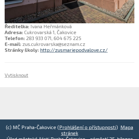
Ředitelka:
Ivana Heřmánková
Adresa:
Cukrovarská 1, Čakovice
Telefon:
283 933 071, 604 675 225
E-mail:
zus.cukrovarska@seznam.cz
Stránky školy:
http://zusmariepodvalove.cz/
Vytisknout
(c) MČ Praha-Čakovice (
Prohlášení o přístupnosti
)
Mapa
stránek
Úřad městské části Praha-Čakovice - náměstí 25. března