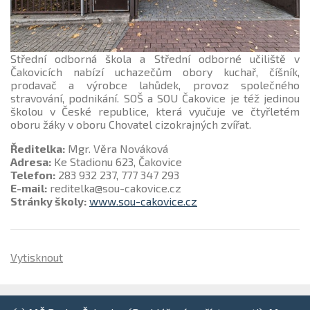
Střední odborná škola a Střední odborné učiliště v
Čakovicích nabízí uchazečům obory kuchař, číšník,
prodavač a výrobce lahůdek, provoz společného
stravování, podnikání. SOŠ a SOU Čakovice je též jedinou
školou v České republice, která vyučuje ve čtyřletém
oboru žáky v oboru Chovatel cizokrajných zvířat.
Ředitelka:
Mgr. Věra Nováková
Adresa:
Ke Stadionu 623, Čakovice
Telefon:
283 932 237, 777 347 293
E-mail:
reditelka@sou-cakovice.cz
Stránky školy:
www.sou-cakovice.cz
Vytisknout