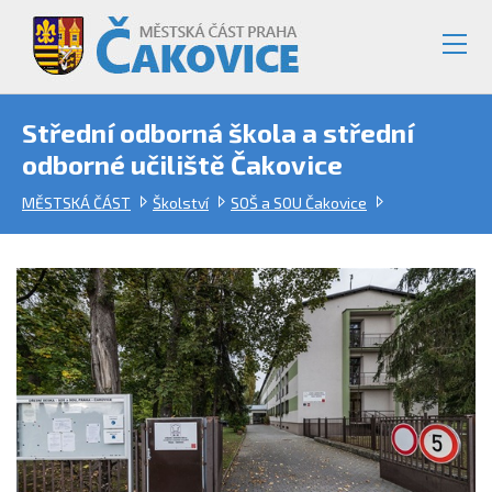
Střední odborná škola a střední
odborné učiliště Čakovice
MĚSTSKÁ ČÁST
Školství
SOŠ a SOU Čakovice