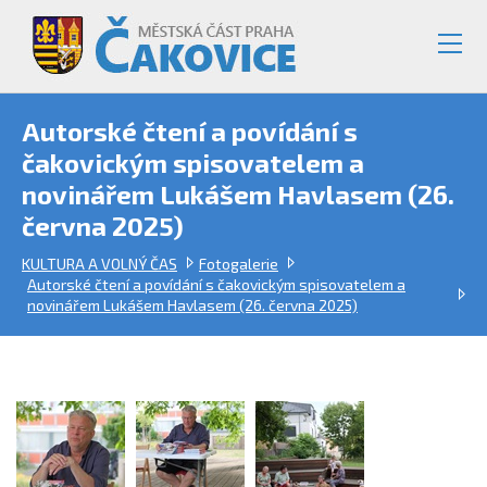
Autorské čtení a povídání s
čakovickým spisovatelem a
novinářem Lukášem Havlasem (26.
června 2025)
KULTURA A VOLNÝ ČAS
Fotogalerie
Autorské čtení a povídání s čakovickým spisovatelem a
novinářem Lukášem Havlasem (26. června 2025)