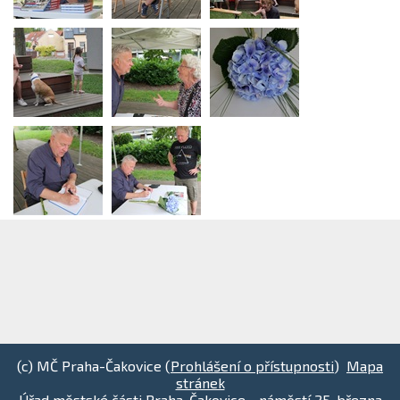
(c) MČ Praha-Čakovice (
Prohlášení o přístupnosti
)
Mapa
stránek
Úřad městské části Praha-Čakovice - náměstí 25. března