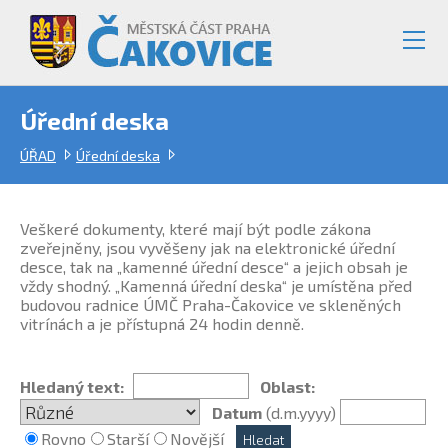
Úřední deska
ÚŘAD
Úřední deska
Veškeré dokumenty, které mají být podle zákona
zveřejněny, jsou vyvěšeny jak na elektronické úřední
desce, tak na „kamenné úřední desce“ a jejich obsah je
vždy shodný. „Kamenná úřední deska“ je umístěna před
budovou radnice ÚMČ Praha-Čakovice ve skleněných
vitrínách a je přístupná 24 hodin denně.
Hledaný text:
Oblast:
Datum
(d.m.yyyy)
Rovno
Starší
Novější