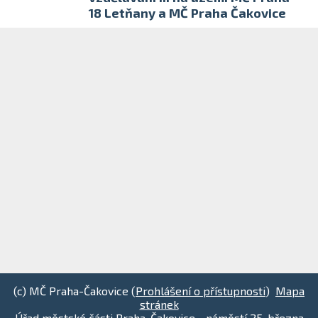
18 Letňany a MČ Praha Čakovice
(c) MČ Praha-Čakovice (
Prohlášení o přístupnosti
)
Mapa
stránek
Úřad městské části Praha-Čakovice - náměstí 25. března