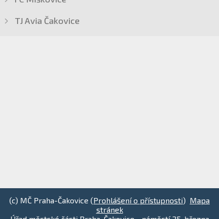
TJ Avia Čakovice
(c) MČ Praha-Čakovice (
Prohlášení o přístupnosti
)
Mapa
stránek
Úřad městské části Praha-Čakovice - náměstí 25. března