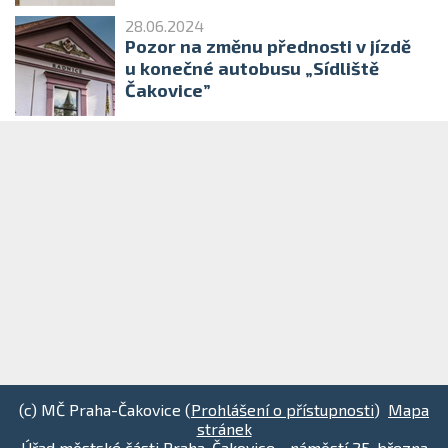
28.06.2024
Pozor na změnu přednosti v jízdě
u konečné autobusu „Sídliště
Čakovice”
(c) MČ Praha-Čakovice (
Prohlášení o přístupnosti
)
Mapa
stránek
Úřad městské části Praha-Čakovice - náměstí 25. března