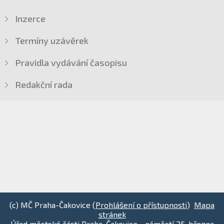
Inzerce
Termíny uzávěrek
Pravidla vydávání časopisu
Redakční rada
(c) MČ Praha-Čakovice (
Prohlášení o přístupnosti
)
Mapa
stránek
Úřad městské části Praha-Čakovice - náměstí 25. března