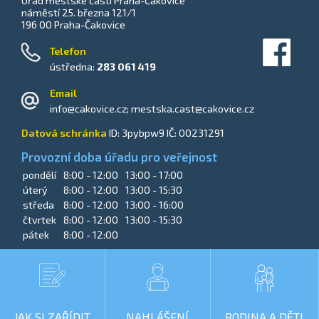
Úřad městské části Praha-Čakovice
náměstí 25. března 121/1
196 00 Praha-Čakovice
_
Telefon
ústředna:
283 061 419
Email
info@cakovice.cz; mestska.cast@cakovice.cz
Datová schránka
ID: 3pybpw9 IČ: 00231291
Provozní doba úřadu pro veřejnost
pondělí
8:00 - 12:00
13:00 - 17:00
úterý
8:00 - 12:00
13:00 - 15:30
středa
8:00 - 12:00
13:00 - 16:00
čtvrtek
8:00 - 12:00
13:00 - 15:30
pátek
8:00 - 12:00
JAK SI ZAŘÍDIT
NAHLÁŠENÍ
RODINA A DĚTI