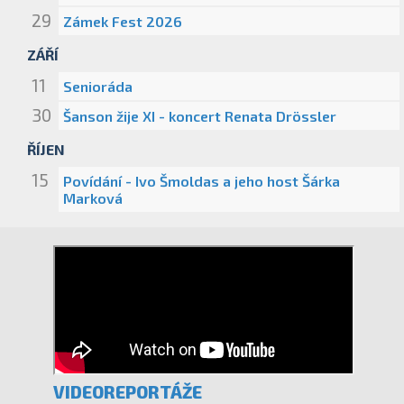
29
Zámek Fest 2026
ZÁŘÍ
11
Senioráda
30
Šanson žije XI - koncert Renata Drössler
ŘÍJEN
15
Povídání - Ivo Šmoldas a jeho host Šárka
Marková
VIDEOREPORTÁŽE