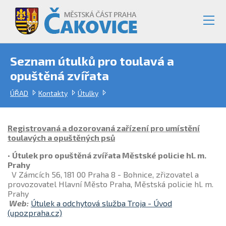
Seznam útulků pro toulavá a
opuštěná zvířata
ÚŘAD
Kontakty
Útulky
Registrovaná a dozorovaná zařízení pro umístění
toulavých a opuštěných psů
•
Útulek pro opuštěná zvířata Městské policie hl. m.
Prahy
V Zámcích 56, 181 00 Praha 8 - Bohnice, zřizovatel a
provozovatel Hlavní Město Praha, Městská policie hl. m.
Prahy
Web:
Útulek a odchytová služba Troja - Úvod
(upozpraha.cz)