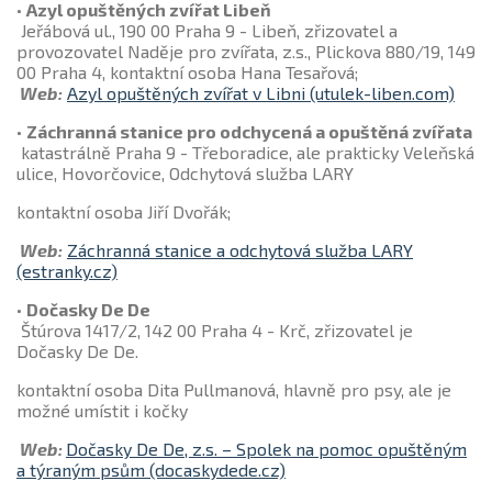
•
Azyl opuštěných zvířat Libeň
Jeřábová ul., 190 00 Praha 9 - Libeň, zřizovatel a
provozovatel Naděje pro zvířata, z.s., Plickova 880/19, 149
00 Praha 4, kontaktní osoba Hana Tesařová;
Web:
Azyl opuštěných zvířat v Libni (utulek-liben.com)
•
Záchranná stanice pro odchycená a opuštěná zvířata
katastrálně Praha 9 - Třeboradice, ale prakticky Veleňská
ulice, Hovorčovice, Odchytová služba LARY
kontaktní osoba Jiří Dvořák;
Web:
Záchranná stanice a odchytová služba LARY
(estranky.cz)
•
Dočasky De De
Štúrova 1417/2, 142 00 Praha 4 - Krč, zřizovatel je
Dočasky De De.
kontaktní osoba Dita Pullmanová, hlavně pro psy, ale je
možné umístit i kočky
Web:
Dočasky De De, z.s. – Spolek na pomoc opuštěným
a týraným psům (docaskydede.cz)