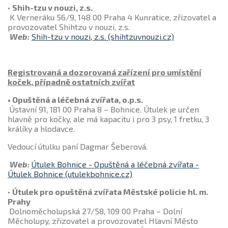
•
Shih-tzu v nouzi, z.s.
K Verneráku 56/9, 148 00 Praha 4 Kunratice, zřizovatel a
provozovatel Shihtzu v nouzi, z.s.
Web:
Shih-tzu v nouzi, z.s. (shihtzuvnouzi.cz)
Registrovaná a dozorovaná zařízení pro umístění
koček, případně ostatních zvířat
• Opuštěná a léčebná zvířata, o.p.s.
Ústavní 91, 181 00 Praha 8 – Bohnice. Útulek je určen
hlavně pro kočky, ale má kapacitu i pro 3 psy, 1 fretku, 3
králíky a hlodavce.
Vedoucí útulku paní Dagmar Šeberová.
Web:
Útulek Bohnice - Opuštěná a léčebná zvířata -
Útulek Bohnice (utulekbohnice.cz)
•
Útulek pro opuštěná zvířata Městské policie hl. m.
Prahy
Dolnoměcholupská 27/58, 109 00 Praha – Dolní
Měcholupy, zřizovatel a provozovatel Hlavní Město