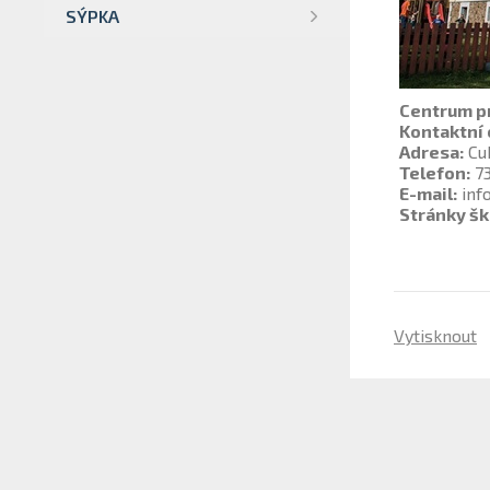
SÝPKA
Centrum pr
Kontaktní 
Adresa:
Cuk
Telefon:
73
E-mail:
inf
Stránky šk
Vytisknout