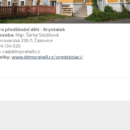
o předškolní děti - Krystalek
osoba:
Mgr. Šárka Slejšková
rovarská 230/1, Čakovice
4 134 020
o-ca@ddmpraha9.cz
olky:
www.ddmpraha9.cz/predskolaci/