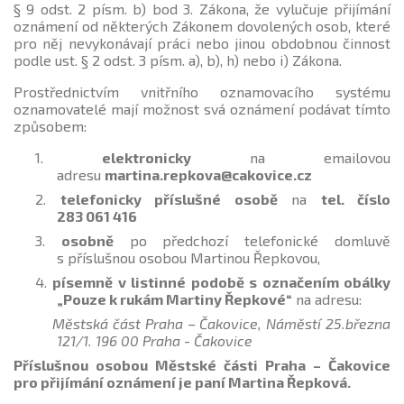
§ 9 odst. 2 písm. b) bod 3. Zákona, že vylučuje přijímání
oznámení od některých Zákonem dovolených osob, které
pro něj nevykonávají práci nebo jinou obdobnou činnost
podle ust. § 2 odst. 3 písm. a), b), h) nebo i) Zákona.
Prostřednictvím vnitřního oznamovacího systému
oznamovatelé mají možnost svá oznámení podávat tímto
způsobem:
1.
elektronicky
na emailovou
adresu
martina.repkova@cakovice.cz
2.
telefonicky příslušné osobě
na
tel. číslo
283 061 416
3.
osobně
po předchozí telefonické domluvě
s příslušnou osobou Martinou Řepkovou,
4.
písemně v listinné podobě s označením obálky
„Pouze k rukám Martiny Řepkové“
na adresu:
Městská část Praha – Čakovice, Náměstí 25.března
121/1. 196 00 Praha - Čakovice
Příslušnou osobou Městské části Praha – Čakovice
pro přijímání oznámení je paní Martina Řepková.