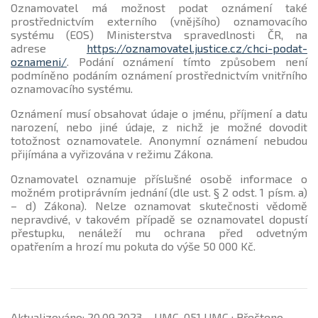
Oznamovatel má možnost podat oznámení také
prostřednictvím externího (vnějšího) oznamovacího
systému (EOS) Ministerstva spravedlnosti ČR, na
adrese
https://oznamovatel.justice.cz/chci-podat-
oznameni/
. Podání oznámení tímto způsobem není
podmíněno podáním oznámení prostřednictvím vnitřního
oznamovacího systému.
Oznámení musí obsahovat údaje o jménu, příjmení a datu
narození, nebo jiné údaje, z nichž je možné dovodit
totožnost oznamovatele. Anonymní oznámení nebudou
přijímána a vyřizována v režimu Zákona.
Oznamovatel oznamuje příslušné osobě informace o
možném protiprávním jednání (dle ust. § 2 odst. 1 písm. a)
– d) Zákona). Nelze oznamovat skutečnosti vědomě
nepravdivé, v takovém případě se oznamovatel dopustí
přestupku, nenáleží mu ochrana před odvetným
opatřením a hrozí mu pokuta do výše 50 000 Kč.
Aktualizováno: 20.09.2023 – UMC_051 UMC ; Přečteno