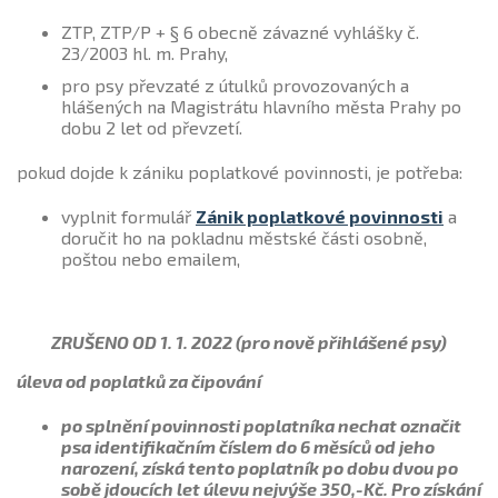
ZTP, ZTP/P + § 6 obecně závazné vyhlášky č.
23/2003 hl. m. Prahy,
pro psy převzaté z útulků provozovaných a
hlášených na Magistrátu hlavního města Prahy po
dobu 2 let od převzetí.
pokud dojde k zániku poplatkové povinnosti, je potřeba:
vyplnit formulář
Zánik poplatkové povinnosti
a
doručit ho na pokladnu městské části osobně,
poštou nebo emailem,
ZRUŠENO OD 1. 1. 2022 (pro nově přihlášené psy)
úleva od poplatků za čipování
po splnění povinnosti poplatníka nechat označit
psa identifikačním číslem do 6 měsíců od jeho
narození, získá tento poplatník po dobu dvou po
sobě jdoucích let úlevu nejvýše 350,-Kč. Pro získání