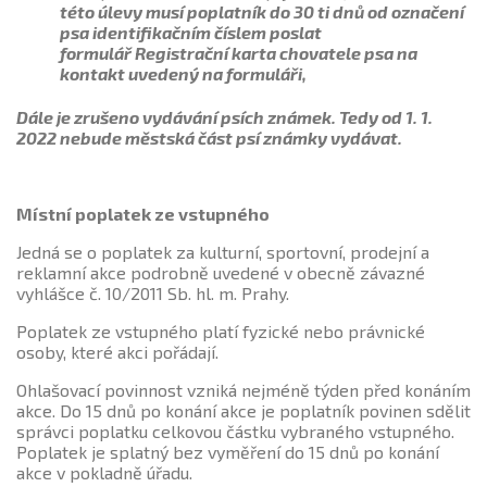
této úlevy musí poplatník do 30 ti dnů od označení
psa identifikačním číslem poslat
formulář Registrační karta chovatele psa na
kontakt uvedený na formuláři,
Dále je zrušeno vydávání psích známek. Tedy od 1. 1.
2022 nebude městská část psí známky vydávat.
Místní poplatek ze vstupného
Jedná se o poplatek za kulturní, sportovní, prodejní a
reklamní akce podrobně uvedené v obecně závazné
vyhlášce č. 10/2011 Sb. hl. m. Prahy.
Poplatek ze vstupného platí fyzické nebo právnické
osoby, které akci pořádají.
Ohlašovací povinnost vzniká nejméně týden před konáním
akce. Do 15 dnů po konání akce je poplatník povinen sdělit
správci poplatku celkovou částku vybraného vstupného.
Poplatek je splatný bez vyměření do 15 dnů po konání
akce v pokladně úřadu.