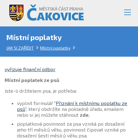
Místní poplatky
JAK SI ZAŘÍDIT
Místní poplatky
vyřizuje finanční odbor
Místní poplatek ze psů
Jste-li držitelem psa, je potřeba:
vyplnit formulář "
Přiznání k místnímu poplatku ze
psů
", který obdržíte na pokladně úřadu, emailem
nebo si jej můžete stáhnout
zde
,
poplatková povinnost za psa vzniká po dosažení
jeho tří měsíců věku, povinnost čipovat vzniká po
dosažení šesti měsíců věku psa.