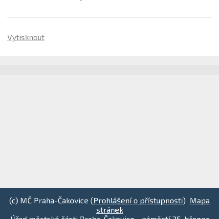
Vytisknout
(c) MČ Praha-Čakovice (
Prohlášení o přístupnosti
)
Mapa
stránek
Úřad městské části Praha-Čakovice - náměstí 25. března