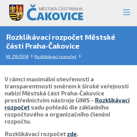
Rozklikávací rozpočet Městské
části Praha-Čakovice
KE ZRUŠENÍ
Rozklikávací rozpočet
V rámci maximální otevřenosti a
transparentnosti směrem k široké veřejnosti
nabízí Městská část Praha-Čakovice
prostřednictvím nástroje
GINIS -
Rozklikávací
rozpočet
sadu pohledů dle základního
rozpočtového a organizačního členění
rozpočtu.
Rozklikávací rozpočet
zde
.