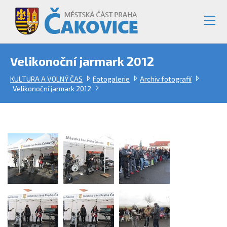
Velikonoční jarmark 2012
KULTURA A VOLNÝ ČAS
Fotogalerie
Archiv fotografií
Velikonoční jarmark 2012