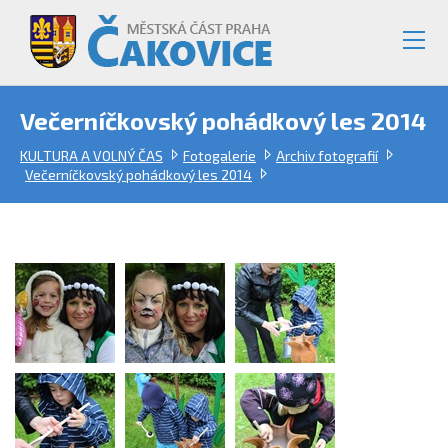
Večerníčkovský pohádkový les 2014
KULTURA A VOLNÝ ČAS
Fotogalerie
Archiv fotografií
Večerníčkovský pohádkový les 2014