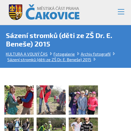
Sázení stromků (děti ze ZŠ Dr. E.
Beneše) 2015
KULTURA A VOLNÝ ČAS
Fotogalerie
Archiv fotografií
Sázení stromků (děti ze ZŠ Dr. E. Beneše) 2015