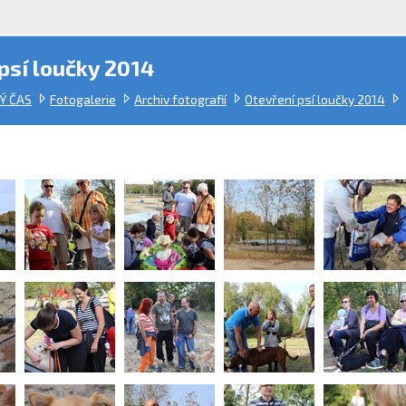
psí loučky 2014
Ý ČAS
Fotogalerie
Archiv fotografií
Otevření psí loučky 2014