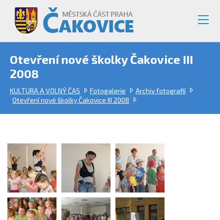
Otevření nové školky Čakovice III
2008
KULTURA A VOLNÝ ČAS
Fotogalerie
Archiv fotografií
Otevření nové školky Čakovice III 2008