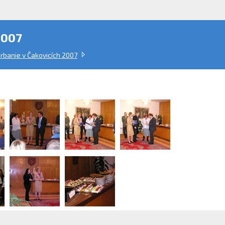
2007
banie v Čakovicích 2007