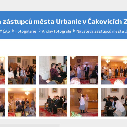
 zástupců města Urbanie v Čakovicích 
Ý ČAS
Fotogalerie
Archiv fotografií
Návštěva zástupců města Ur