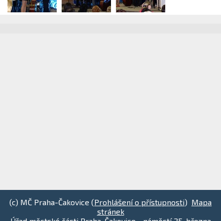
(c) MČ Praha-Čakovice (
Prohlášení o přístupnosti
)
Mapa
stránek
Úřad městské části Praha-Čakovice - náměstí 25. března