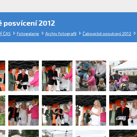
 posvícení 2012
Ý ČAS
Fotogalerie
Archiv fotografií
Čakovické posvícení 2012