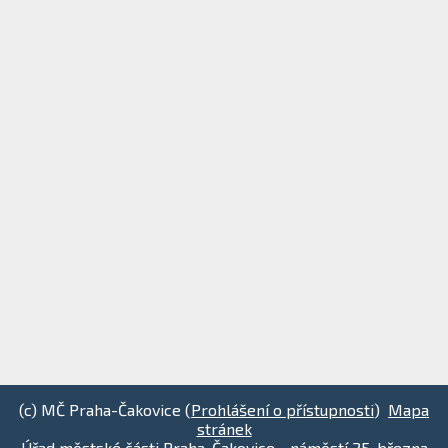
(c) MČ Praha-Čakovice (
Prohlášení o přístupnosti
)
Mapa
stránek
Úřad městské části Praha-Čakovice - náměstí 25. března