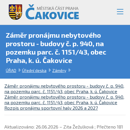
Záměr pronájmu nebytového
prostoru - budovy č. p. 940, na
pozemku parc. č. 1151/43, obec
Praha, k. ú. Čakovice
ÚŘAD
Úřední deska
Záměry
Záměr pronájmu nebytového prostoru - budovy č. p. 940,
na pozemku parc. č. 1151/43, obec Praha, k. ú. Čakovice
Záměr pronájmu nebytového prostoru - budovy č. p. 940,
na pozemku parc. č. 1151/43, obec Praha, k. ú. Čakovice
Rozpis pronájmu sportovní haly 2026 a 2027
Aktualizováno: 26.06.2026 – Zita Žežulková ; Přečteno 181