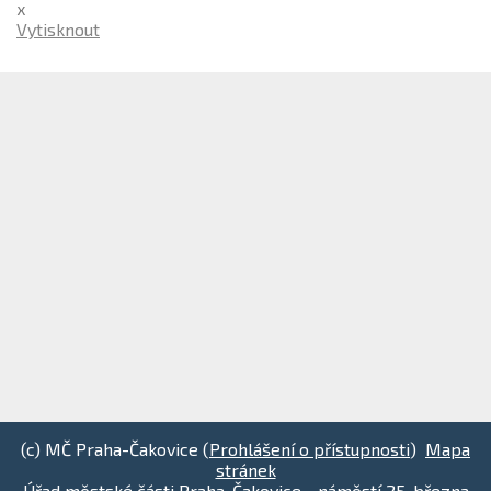
x
Vytisknout
(c) MČ Praha-Čakovice (
Prohlášení o přístupnosti
)
Mapa
stránek
Úřad městské části Praha-Čakovice - náměstí 25. března