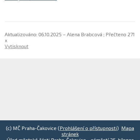
Aktualizováno: 06.10.2025 – Alena Brabcová ; Přečteno 271
x
Vytisknout
(c) MČ Praha-Čakovice (
Prohlášení o přístupnosti
)
Mapa
stránek
Úřad městské části Praha-Čakovice - náměstí 25. března