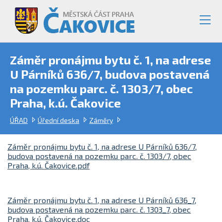
Záměr pronájmu bytu č. 1, na adrese
U Párníků 636/7, budova postavená
na pozemku parc. č. 1303/7, obec
Praha, k.ú. Čakovice
ÚŘAD
Úřední deska
Záměry
Záměr pronájmu bytu č. 1, na adrese U Párníků 636/7,
budova postavená na pozemku parc. č. 1303/7, obec
Praha, k.ú. Čakovice.pdf
Záměr pronájmu bytu č. 1, na adrese U Párníků 636_7,
budova postavená na pozemku parc. č. 1303_7, obec
Praha, k.ú. Čakovice.doc