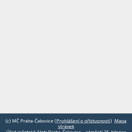
(c) MČ Praha-Čakovice (
Prohlášení o přístupnosti
)
Mapa
stránek
Úřad městské části Praha-Čakovice - náměstí 25. března