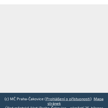
(c) MČ Praha-Čakovice (
Prohlášení o přístupnosti
)
Mapa
stránek
Úřad městské části Praha-Čakovice - náměstí 25. března