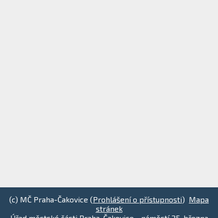
(c) MČ Praha-Čakovice (
Prohlášení o přístupnosti
)
Mapa
stránek
Úřad městské části Praha-Čakovice - náměstí 25. března