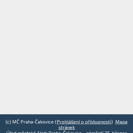
(c) MČ Praha-Čakovice (
Prohlášení o přístupnosti
)
Mapa
stránek
Úřad městské části Praha-Čakovice - náměstí 25. března