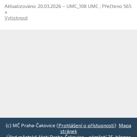
Aktualizováno: 20.03.2026 – UMC_108 UMC ; Přečteno 565
x
Vytisknout
(c) MČ Praha-Čakovice (
Prohlášení o přístupnosti
)
Mapa
stránek
Úřad městské části Praha-Čakovice - náměstí 25. března