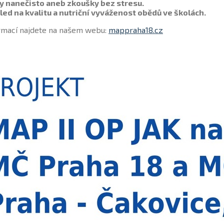
ky nanečisto aneb zkoušky bez stresu.
led na kvalitu a nutriční vyváženost obědů ve školách.
ormací najdete na našem webu:
mappraha18.cz