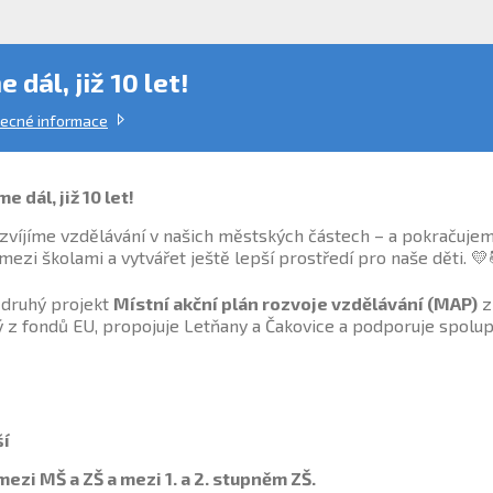
dál, již 10 let!
ecné informace
me d
á
l, již 10 let!
ozvíjíme vzdělávání v našich městských částech – a pokračuj
mezi školami a vytvářet ještě lepší prostředí pro naše děti. 💛
ž druhý projekt
Místní akční plán rozvoje vzdělávání (MAP)
z
 z fondů EU, propojuje Letňany a Čakovice a podporuje spolup
ší
mezi MŠ a ZŠ a mezi 1. a 2. stupněm ZŠ.