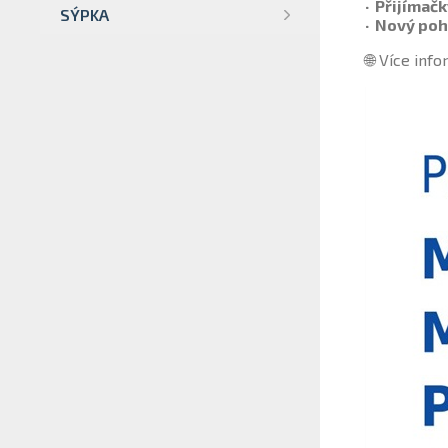
· Přijímač
SÝPKA
· Nový poh
🌐 Více inf