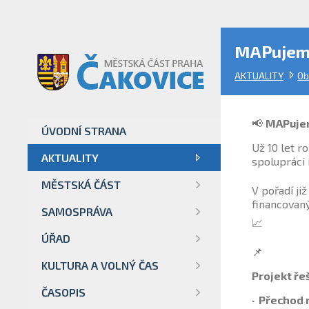
MAPujeme 
AKTUALITY
Ob
📢
MAPuje
ÚVODNÍ STRANA
Už 10 let r
AKTUALITY
spolupráci 
MĚSTSKÁ ČÁST
V pořadí ji
financovaný
SAMOSPRÁVA
📈
ÚŘAD
📌
KULTURA A VOLNÝ ČAS
Projekt ře
ČASOPIS
· Přechod 